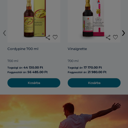
‹
›
share
favorite
share
favorite
Cordypine 700 ml
Vinaigrette
700 ml
700 ml
44 130.00 Ft
17 170.00 Ft
Tagsági ár:
Tagsági ár:
56 485.00 Ft
21 980.00 Ft
Fogyasztói ár:
Fogyasztói ár:
Kosárba
Kosárba