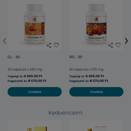
‹
›
share
favorite
share
favorite
GL - 30
RG - 30
30 kapszula x 450 mg
30 kapszula x 270 mg
6 695.00 Ft
6 695.00 Ft
Tagsági ár:
Tagsági ár:
8 570.00 Ft
8 570.00 Ft
Fogyasztói ár:
Fogyasztói ár:
Kosárba
Kosárba
Kedvenceim