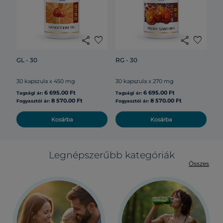
30
share
favorite
share
favorite
Tag
GL - 30
RG - 30
30 kapszula x 450 mg
30 kapszula x 270 mg
Fog
6 695.00 Ft
6 695.00 Ft
Tagsági ár:
Tagsági ár:
8 570.00 Ft
8 570.00 Ft
Fogyasztói ár:
Fogyasztói ár:
Kosárba
Kosárba
Legnépszerűbb kategóriák
Összes