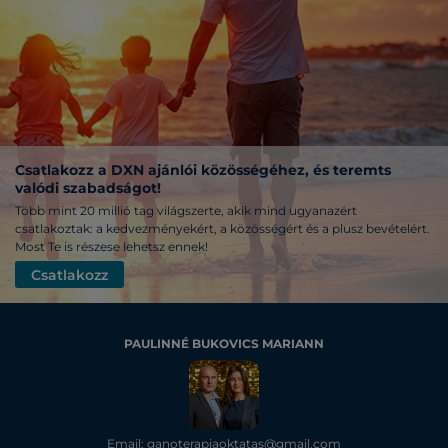
Csatlakozz a DXN ajánlói közösségéhez, és teremts
valódi szabadságot!
Több mint 20 millió tag világszerte, akik mind ugyanazért
csatlakoztak: a kedvezményekért, a közösségért és a plusz bevételért.
Most Te is részese lehetsz ennek!
Csatlakozz
PAULINNÉ BUKOVICS MARIANN
Email: ganoterapiaoktatas@gmail.com