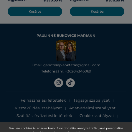
8 570.00 Ft
8 570.00 Ft
Fogyasztói ár
Fogyasztói ár
Kosárba
Kosárba
PAULINNÉ BUKOVICS MARIANN
Email: ganoterapiaoktatas@gmail.com
Telefonszám: +36204346069
Felhasználási feltételek
Tagsági szabályzat
|
|
Visszaküldési szabályzat
Adatvédelmi szabályzat
|
|
Szállítási és fizetési feltételek
Cookie szabályzat
|
|
Adatvédelmi tájékoztató
We use cookies to ensure basic functionality, analyze traffic, and personalize