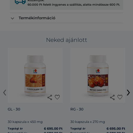
local_shipping
kiszállítjuk.
60.000 Ft felett ingyenes a szállítás, alatta mindössze 600 Ft.
Termékinformáció
Neked ajánlott
‹
›
share
favorite
share
favorite
GL - 30
RG - 30
30 kapszula x 450 mg
30 kapszula x 270 mg
6 695.00 Ft
6 695.00 Ft
Tagsági ár
Tagsági ár