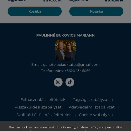
8 570.00 Ft
8 570.00 Ft
Fogyasztói ár
Fogyasztói ár
Kosárba
Kosárba
PAULINNÉ BUKOVICS MARIANN
Email: ganoterapiaoktatas@gmail.com
Telefonszám: +36204346069
Felhasználási feltételek
Tagsági szabályzat
|
|
Visszaküldési szabályzat
Adatvédelmi szabályzat
|
|
Szállítási és fizetési feltételek
Cookie szabályzat
|
|
Adatvédelmi tájékoztató
We use cookies to ensure basic functionality, analyze traffic, and personalize