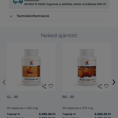
local_shipping
kiszállítjuk.
60.000 Ft felett ingyenes a szállítás, alatta mindössze 600 Ft.
Termékinformáció
Neked ajánlott
‹
›
share
favorite
share
favorite
GL - 30
RG - 30
30 kapszula x 450 mg
30 kapszula x 270 mg
6 695.00 Ft
6 695.00 Ft
Tagsági ár
Tagsági ár