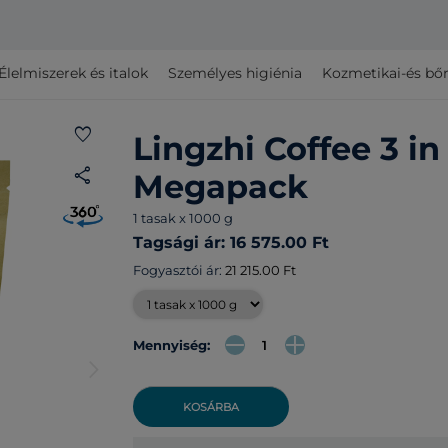
Élelmiszerek és italok
Személyes higiénia
Kozmetikai-és bő
favorite
Lingzhi Coffee 3 in
share
Megapack
1 tasak x 1000 g
Tagsági ár: 16 575.00 Ft
Fogyasztói ár:
21 215.00 Ft
Mennyiség:
arrow_forward_ios
KOSÁRBA