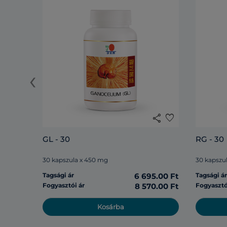
‹
share
favorite
GL - 30
RG - 30
30 kapszula x 450 mg
30 kapszu
Tagsági ár
6 695.00 Ft
Tagsági á
Fogyasztói ár
8 570.00 Ft
Fogyasztó
Kosárba