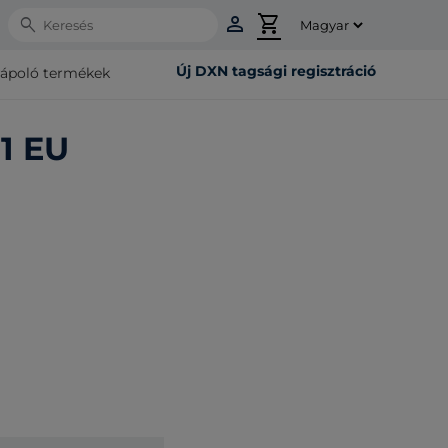
person
shopping_cart
Search
Új DXN tagsági regisztráció
rápoló termékek
 1 EU