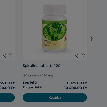
DXN Li
›
120 tabl
share
favorite
share
favorite
Tagsági 
Spirulina tabletta 120
Fogyasz
120 tabletta x 250 mg
555.00 Ft
Tagsági ár
8 125.00 Ft
190.00 Ft
Fogyasztói ár
10 400.00 Ft
Kosárba