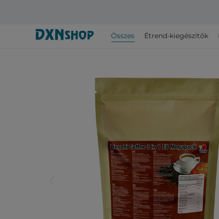
Összes
Étrend-kiegészítők
arrow_back_ios