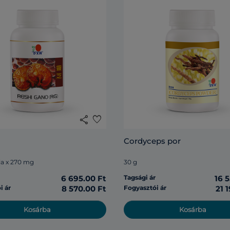
share
favorite
Cordyceps por
la x 270 mg
30 g
r
6 695.00 Ft
Tagsági ár
16 
i ár
8 570.00 Ft
Fogyasztói ár
21 
Kosárba
Kosárba