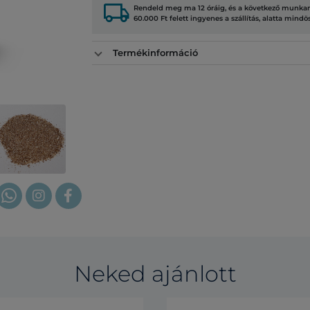
local_shipping
Rendeld meg ma 12 óráig, és a következő munkana
60.000 Ft felett ingyenes a szállítás, alatta mindö
Termékinformáció
Neked ajánlott