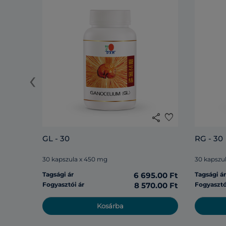
‹
share
favorite
GL - 30
RG - 30
30 kapszula x 450 mg
30 kapszu
Tagsági ár
6 695.00 Ft
Tagsági á
Fogyasztói ár
8 570.00 Ft
Fogyasztó
Kosárba