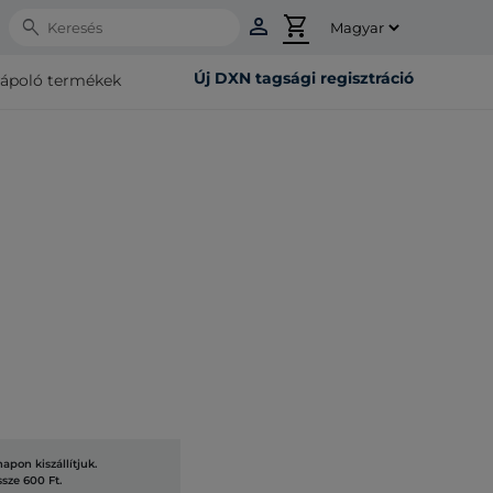
person
shopping_cart
Search
Új DXN tagsági regisztráció
rápoló termékek
pon kiszállítjuk.
ssze 600 Ft.