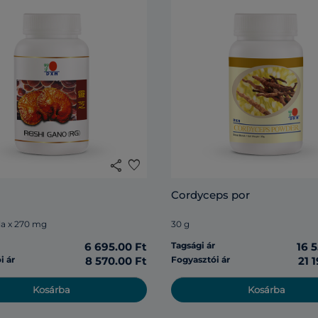
share
favorite
Cordyceps por
la x 270 mg
30 g
r
6 695.00 Ft
Tagsági ár
16 
i ár
8 570.00 Ft
Fogyasztói ár
21 
Kosárba
Kosárba