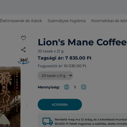
Élelmiszerek és italok
Személyes higiénia
Kozmetikai-és bő
favorite
Lion's Mane Coffee
share
20 tasak x 21 g
Tagsági ár: 7 835.00 Ft
Fogyasztói ár:
10 030.00 Ft
Mennyiség:
arrow_forward_ios
KOSÁRBA
local_shipping
Rendeld meg ma 12 óráig, és a következő munkana
60.000 Ft felett ingyenes a szállítás, alatta mindö