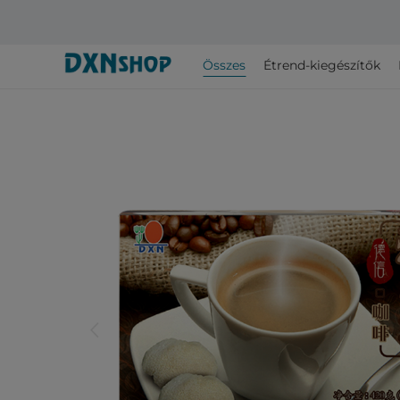
Összes
Étrend-kiegészítők
arrow_back_ios