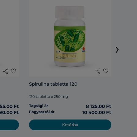
DXN Li
›
120 tabl
share
favorite
share
favorite
Tagsági 
Spirulina tabletta 120
Fogyasz
120 tabletta x 250 mg
555.00 Ft
Tagsági ár
8 125.00 Ft
190.00 Ft
Fogyasztói ár
10 400.00 Ft
Kosárba