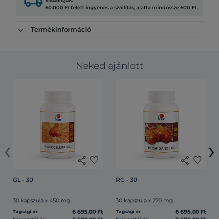
local_shipping
kiszállítjuk.
60.000 Ft felett ingyenes a szállítás, alatta mindössze 600 Ft.
Termékinformáció
Neked ajánlott
‹
›
share
favorite
share
favorite
GL - 30
RG - 30
30 kapszula x 450 mg
30 kapszula x 270 mg
6 695.00 Ft
6 695.00 Ft
Tagsági ár
Tagsági ár