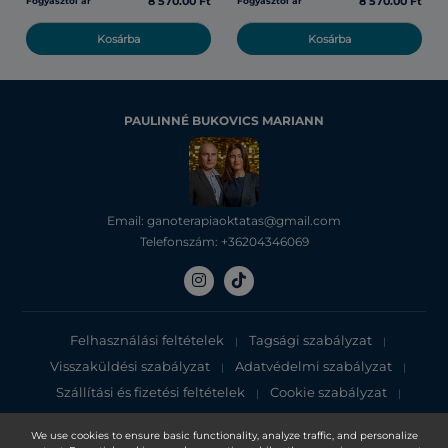
8 570.00 Ft
8 570.00 Ft
Fogyasztói ár
Fogyasztói ár
Kosárba
Kosárba
PAULINNÉ BUKOVICS MARIANN
Email: ganoterapiaoktatas@gmail.com
Telefonszám: +36204346069
Felhasználási feltételek
Tagsági szabályzat
|
|
Visszaküldési szabályzat
Adatvédelmi szabályzat
|
|
Szállítási és fizetési feltételek
Cookie szabályzat
|
|
Adatvédelmi tájékoztató
We use cookies to ensure basic functionality, analyze traffic, and personalize