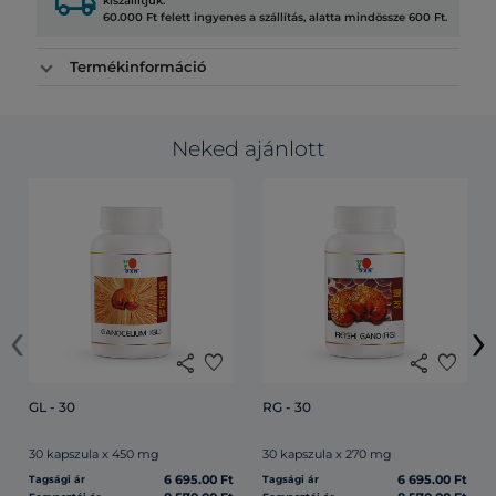
local_shipping
kiszállítjuk.
60.000 Ft felett ingyenes a szállítás, alatta mindössze 600 Ft.
Termékinformáció
Neked ajánlott
‹
›
share
favorite
share
favorite
GL - 30
RG - 30
30 kapszula x 450 mg
30 kapszula x 270 mg
6 695.00 Ft
6 695.00 Ft
Tagsági ár
Tagsági ár