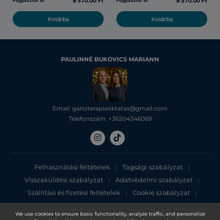
8 570.00 Ft
8 570.00 Ft
Fogyasztói ár
Fogyasztói ár
Kosárba
Kosárba
PAULINNÉ BUKOVICS MARIANN
Email: ganoterapiaoktatas@gmail.com
Telefonszám: +36204346069
Felhasználási feltételek
Tagsági szabályzat
|
|
Visszaküldési szabályzat
Adatvédelmi szabályzat
|
|
Szállítási és fizetési feltételek
Cookie szabályzat
|
|
Adatvédelmi tájékoztató
We use cookies to ensure basic functionality, analyze traffic, and personalize