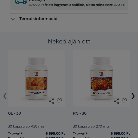
local_shipping
kiszállítjuk.
60.000 Ft felett ingyenes a szállítás, alatta mindössze 600 Ft.
Termékinformáció
Neked ajánlott
‹
›
share
favorite
share
favorite
GL - 30
RG - 30
30 kapszula x 450 mg
30 kapszula x 270 mg
6 695.00 Ft
6 695.00 Ft
Tagsági ár
Tagsági ár