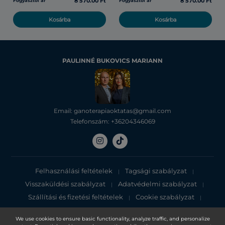
8 570.00 Ft
8 570.00 Ft
Fogyasztói ár
Fogyasztói ár
Kosárba
Kosárba
PAULINNÉ BUKOVICS MARIANN
Email: ganoterapiaoktatas@gmail.com
Telefonszám: +36204346069
Felhasználási feltételek
Tagsági szabályzat
|
|
Visszaküldési szabályzat
Adatvédelmi szabályzat
|
|
Szállítási és fizetési feltételek
Cookie szabályzat
|
|
Adatvédelmi tájékoztató
We use cookies to ensure basic functionality, analyze traffic, and personalize