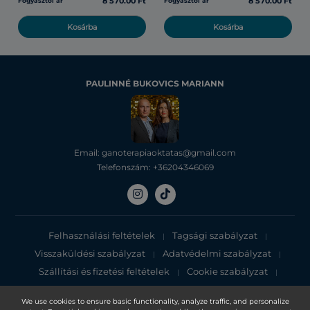
8 570.00 Ft
8 570.00 Ft
Fogyasztói ár
Fogyasztói ár
Kosárba
Kosárba
PAULINNÉ BUKOVICS MARIANN
Email: ganoterapiaoktatas@gmail.com
Telefonszám: +36204346069
Felhasználási feltételek
Tagsági szabályzat
|
|
Visszaküldési szabályzat
Adatvédelmi szabályzat
|
|
Szállítási és fizetési feltételek
Cookie szabályzat
|
|
Adatvédelmi tájékoztató
We use cookies to ensure basic functionality, analyze traffic, and personalize