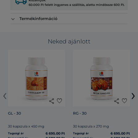
local_shipping
kiszállítjuk.
60.000 Ft felett ingyenes a szállítás, alatta mindössze 600 Ft.
Termékinformáció
Neked ajánlott
‹
›
share
favorite
share
favorite
GL - 30
RG - 30
30 kapszula x 450 mg
30 kapszula x 270 mg
6 695.00 Ft
6 695.00 Ft
Tagsági ár
Tagsági ár