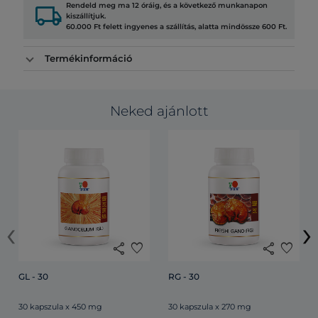
local_shipping
Rendeld meg ma 12 óráig, és a következő munkanapon
kiszállítjuk.
60.000 Ft felett ingyenes a szállítás, alatta mindössze 600 Ft.
Termékinformáció
Neked ajánlott
‹
›
share
favorite
share
favorite
GL - 30
RG - 30
30 kapszula x 450 mg
30 kapszula x 270 mg