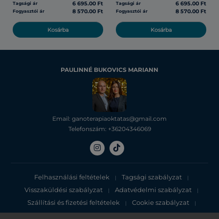
6 695.00 Ft
6 695.00 Ft
Tagsági ár
Tagsági ár
8 570.00 Ft
8 570.00 Ft
Fogyasztói ár
Fogyasztói ár
Kosárba
Kosárba
PAULINNÉ BUKOVICS MARIANN
Email: ganoterapiaoktatas@gmail.com
Telefonszám: +36204346069
Felhasználási feltételek
Tagsági szabályzat
|
|
Visszaküldési szabályzat
Adatvédelmi szabályzat
|
|
Szállítási és fizetési feltételek
Cookie szabályzat
|
|
Adatvédelmi tájékoztató