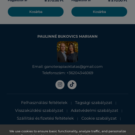
8 570.00 Ft
8 570.00 Ft
Fogyasztói ár
Fogyasztói ár
Kosárba
Kosárba
PAULINNÉ BUKOVICS MARIANN
Email: ganoterapiaoktatas@gmail.com
Telefonszám: +36204346069
Felhasználási feltételek
Tagsági szabályzat
|
|
Visszaküldési szabályzat
Adatvédelmi szabályzat
|
|
Szállítási és fizetési feltételek
Cookie szabályzat
|
|
Adatvédelmi tájékoztató
We use cookies to ensure basic functionality, analyze traffic, and personalize