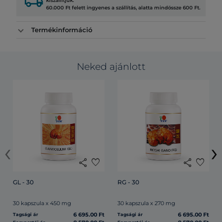
local_shipping
kiszállítjuk.
60.000 Ft felett ingyenes a szállítás, alatta mindössze 600 Ft.
Termékinformáció
Neked ajánlott
‹
›
share
favorite
share
favorite
GL - 30
RG - 30
30 kapszula x 450 mg
30 kapszula x 270 mg
6 695.00 Ft
6 695.00 Ft
Tagsági ár
Tagsági ár