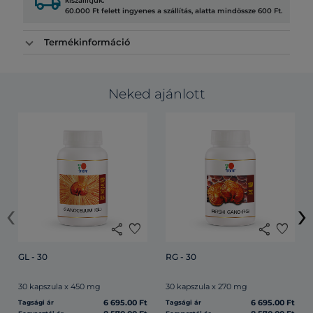
local_shipping
kiszállítjuk.
60.000 Ft felett ingyenes a szállítás, alatta mindössze 600 Ft.
Termékinformáció
Neked ajánlott
‹
›
share
favorite
share
favorite
GL - 30
RG - 30
30 kapszula x 450 mg
30 kapszula x 270 mg
6 695.00 Ft
6 695.00 Ft
Tagsági ár
Tagsági ár