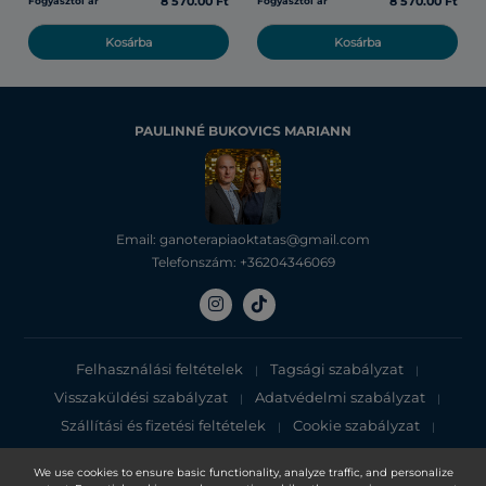
8 570.00 Ft
8 570.00 Ft
Fogyasztói ár
Fogyasztói ár
Kosárba
Kosárba
PAULINNÉ BUKOVICS MARIANN
Email: ganoterapiaoktatas@gmail.com
Telefonszám: +36204346069
Felhasználási feltételek
Tagsági szabályzat
|
|
Visszaküldési szabályzat
Adatvédelmi szabályzat
|
|
Szállítási és fizetési feltételek
Cookie szabályzat
|
|
Adatvédelmi tájékoztató
We use cookies to ensure basic functionality, analyze traffic, and personalize