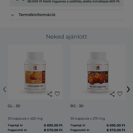
60.000 Ft felett ingyenes a szállítás, alatta mindössze 600 Ft.
Termékinformáció
Neked ajánlott
‹
›
share
favorite
share
favorite
GL - 30
RG - 30
30 kapszula x 450 mg
30 kapszula x 270 mg
6 695.00 Ft
6 695.00 Ft
Tagsági ár
Tagsági ár
8 570.00 Ft
8 570.00 Ft
Fogyasztói ár
Fogyasztói ár