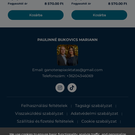
8 570.00 Ft
8 570.00 Ft
Fogyasztói ár
Fogyasztói ár
Kosárba
Kosárba
PAULINNÉ BUKOVICS MARIANN
Email: ganoterapiaoktatas@gmail.com
Telefonszám: +36204346069
Felhasználási feltételek
Tagsági szabályzat
|
|
Visszaküldési szabályzat
Adatvédelmi szabályzat
|
|
Szállítási és fizetési feltételek
Cookie szabályzat
|
|
Adatvédelmi tájékoztató
We use cookies to ensure basic functionality, analyze traffic, and personalize