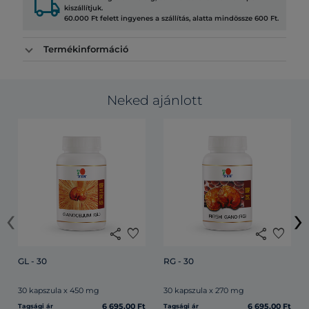
local_shipping
kiszállítjuk.
60.000 Ft felett ingyenes a szállítás, alatta mindössze 600 Ft.
Termékinformáció
Neked ajánlott
‹
›
share
favorite
share
favorite
GL - 30
RG - 30
30 kapszula x 450 mg
30 kapszula x 270 mg
6 695.00 Ft
6 695.00 Ft
Tagsági ár
Tagsági ár