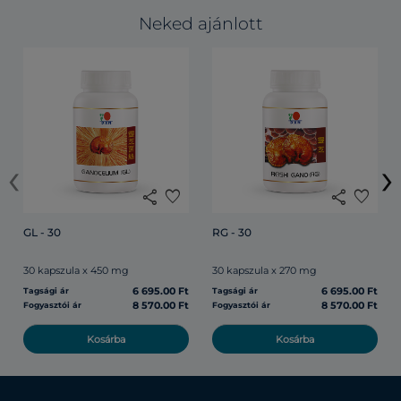
Neked ajánlott
‹
›
share
favorite
share
favorite
GL - 30
RG - 30
30 kapszula x 450 mg
30 kapszula x 270 mg
6 695.00 Ft
6 695.00 Ft
Tagsági ár
Tagsági ár
8 570.00 Ft
8 570.00 Ft
Fogyasztói ár
Fogyasztói ár
Kosárba
Kosárba