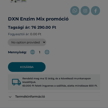
DXN Enzim Mix promóció
Tagsági ár: 76 290.00 Ft
Fogyasztói ár:
0.00 Ft
Mennyiség:
KOSÁRBA
local_shipping
Rendeld meg ma 12 óráig, és a következő munkanapon
kiszállítjuk.
60.000 Ft felett ingyenes a szállítás, alatta mindössze 600 Ft.
Termékinformáció