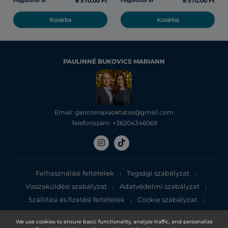
8 570.00 Ft
8 570.00 Ft
Fogyasztói ár
Fogyasztói ár
Kosárba
Kosárba
PAULINNÉ BUKOVICS MARIANN
Email: ganoterapiaoktatas@gmail.com
Telefonszám: +36204346069
Felhasználási feltételek
Tagsági szabályzat
|
|
Visszaküldési szabályzat
Adatvédelmi szabályzat
|
|
Szállítási és fizetési feltételek
Cookie szabályzat
|
|
Adatvédelmi tájékoztató
We use cookies to ensure basic functionality, analyze traffic, and personalize