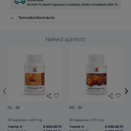
local_shipping
kiszállítjuk.
60.000 Ft felett ingyenes a szállítás, alatta mindössze 600 Ft.
Termékinformáció
Neked ajánlott
‹
›
share
favorite
share
favorite
GL - 30
RG - 30
30 kapszula x 450 mg
30 kapszula x 270 mg
6 695.00 Ft
6 695.00 Ft
Tagsági ár
Tagsági ár