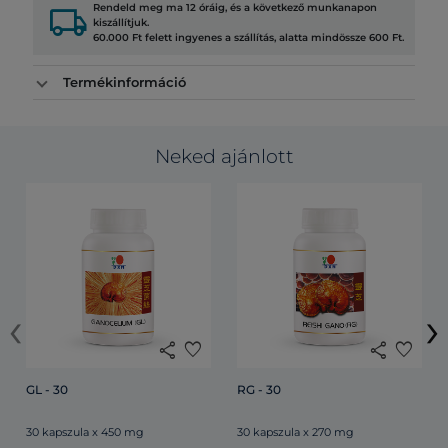
local_shipping
Rendeld meg ma 12 óráig, és a következő munkanapon
kiszállítjuk.
60.000 Ft felett ingyenes a szállítás, alatta mindössze 600 Ft.
Termékinformáció
Neked ajánlott
‹
›
share
favorite
share
favorite
GL - 30
RG - 30
30 kapszula x 450 mg
30 kapszula x 270 mg