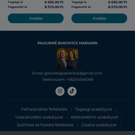
6 695.00 Ft
6 695.00 Ft
Tagsági ár
Tagsági ár
8 570.00 Ft
8 570.00 Ft
Fogyasztói ár
Fogyasztói ár
Kosárba
Kosárba
PAULINNÉ BUKOVICS MARIANN
Email: ganoterapiaoktatas@gmail.com
Telefonszám: +36204346069
Felhasználási feltételek
Tagsági szabályzat
|
|
Visszaküldési szabályzat
Adatvédelmi szabályzat
|
|
Szállítási és fizetési feltételek
Cookie szabályzat
|
|
Adatvédelmi tájékoztató