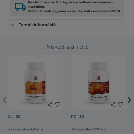
local_shipping
Rendeld meg ma 12 óráig, és a következő munkanapon
kiszállítjuk.
60.000 Ft felett ingyenes a szállítás, alatta mindössze 600 Ft.
Termékinformáció
Neked ajánlott
‹
›
share
favorite
share
favorite
GL - 30
RG - 30
30 kapszula x 450 mg
30 kapszula x 270 mg