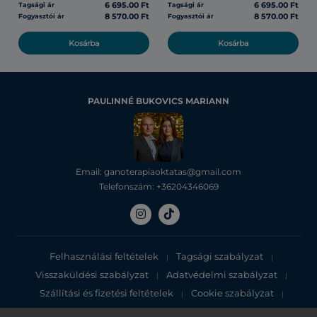
6 695.00 Ft
6 695.00 Ft
Tagsági ár
Tagsági ár
8 570.00 Ft
8 570.00 Ft
Fogyasztói ár
Fogyasztói ár
Kosárba
Kosárba
PAULINNÉ BUKOVICS MARIANN
Email: ganoterapiaoktatas@gmail.com
Telefonszám: +36204346069
Felhasználási feltételek
Tagsági szabályzat
|
|
Visszaküldési szabályzat
Adatvédelmi szabályzat
|
|
Szállítási és fizetési feltételek
Cookie szabályzat
|
|
Adatvédelmi tájékoztató