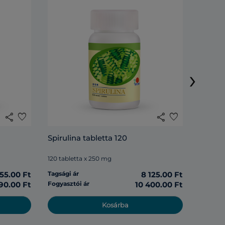
DXN Li
›
120 tabl
share
favorite
share
favorite
Tagsági 
Spirulina tabletta 120
Fogyasz
120 tabletta x 250 mg
555.00 Ft
Tagsági ár
8 125.00 Ft
190.00 Ft
Fogyasztói ár
10 400.00 Ft
Kosárba