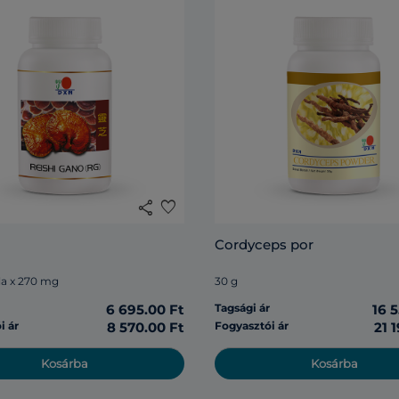
share
favorite
Cordyceps por
la x 270 mg
30 g
r
6 695.00 Ft
Tagsági ár
16 
i ár
8 570.00 Ft
Fogyasztói ár
21 
Kosárba
Kosárba