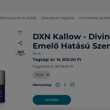
Élelmiszerek és italok
Személyes higiénia
Kozmetikai-és bő
favorite
DXN Kallow - Divi
share
Emelő Hatású Sz
15 ml
Tagsági ár: 14 200.00 Ft
Fogyasztói ár:
18 175.00 Ft
Mennyiség:
arrow_forward_ios
KOSÁRBA