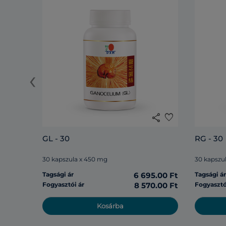
‹
share
favorite
GL - 30
RG - 30
30 kapszula x 450 mg
30 kapszu
Tagsági ár
6 695.00 Ft
Tagsági á
Fogyasztói ár
8 570.00 Ft
Fogyasztó
Kosárba