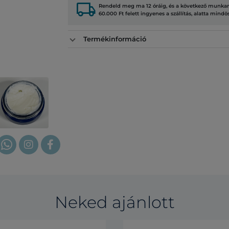
local_shipping
Rendeld meg ma 12 óráig, és a következő munkana
60.000 Ft felett ingyenes a szállítás, alatta mindö
Termékinformáció
Neked ajánlott