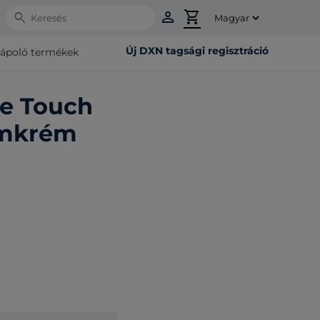
person
shopping_cart
Search
Új DXN tagsági regisztráció
rápoló termékek
ne Touch
emkrém