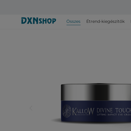
Összes
Étrend-kiegészítők
arrow_back_ios