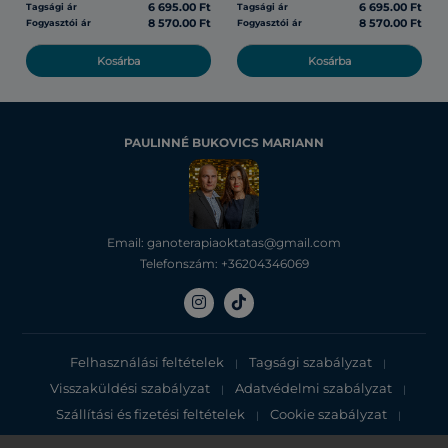
6 695.00 Ft
6 695.00 Ft
Tagsági ár
Tagsági ár
8 570.00 Ft
8 570.00 Ft
Fogyasztói ár
Fogyasztói ár
Kosárba
Kosárba
PAULINNÉ BUKOVICS MARIANN
Email: ganoterapiaoktatas@gmail.com
Telefonszám: +36204346069
Felhasználási feltételek
Tagsági szabályzat
|
|
Visszaküldési szabályzat
Adatvédelmi szabályzat
|
|
Szállítási és fizetési feltételek
Cookie szabályzat
|
|
Adatvédelmi tájékoztató