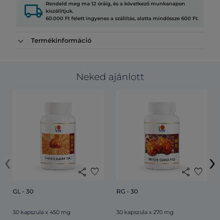
local_shipping
Rendeld meg ma 12 óráig, és a következő munkanapon
kiszállítjuk.
60.000 Ft felett ingyenes a szállítás, alatta mindössze 600 Ft.
Termékinformáció
Neked ajánlott
‹
›
share
favorite
share
favorite
GL - 30
RG - 30
30 kapszula x 450 mg
30 kapszula x 270 mg