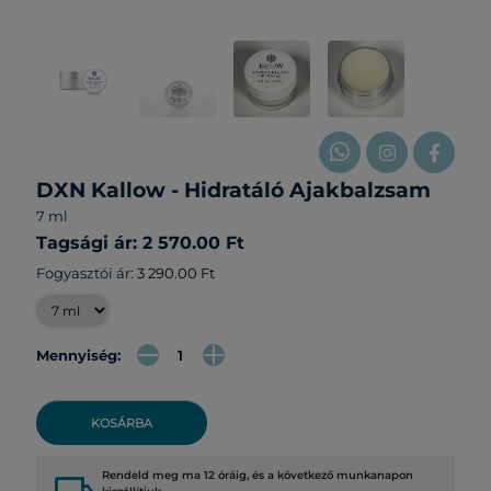
DXN Kallow - Hidratáló Ajakbalzsam
7 ml
Tagsági ár: 2 570.00 Ft
Fogyasztói ár:
3 290.00 Ft
Mennyiség:
KOSÁRBA
Rendeld meg ma 12 óráig, és a következő munkanapon