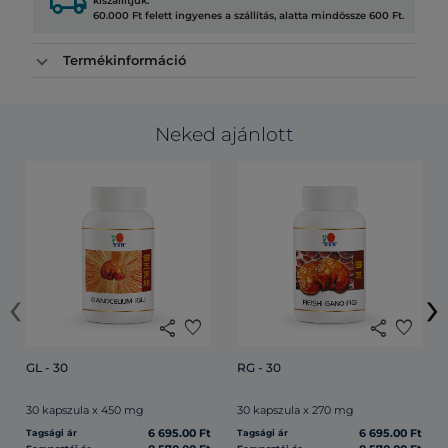
local_shipping
kiszállítjuk.
60.000 Ft felett ingyenes a szállítás, alatta mindössze 600 Ft.
Termékinformáció
Neked ajánlott
‹
›
share
favorite
share
favorite
GL - 30
RG - 30
30 kapszula x 450 mg
30 kapszula x 270 mg
6 695.00 Ft
6 695.00 Ft
Tagsági ár
Tagsági ár