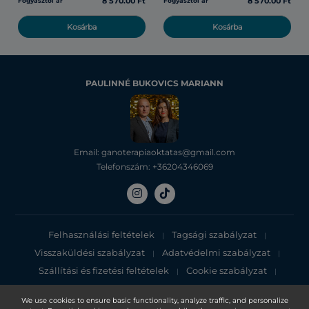
8 570.00 Ft
8 570.00 Ft
Fogyasztói ár
Fogyasztói ár
Kosárba
Kosárba
PAULINNÉ BUKOVICS MARIANN
Email: ganoterapiaoktatas@gmail.com
Telefonszám: +36204346069
Felhasználási feltételek
Tagsági szabályzat
|
|
Visszaküldési szabályzat
Adatvédelmi szabályzat
|
|
Szállítási és fizetési feltételek
Cookie szabályzat
|
|
Adatvédelmi tájékoztató
We use cookies to ensure basic functionality, analyze traffic, and personalize