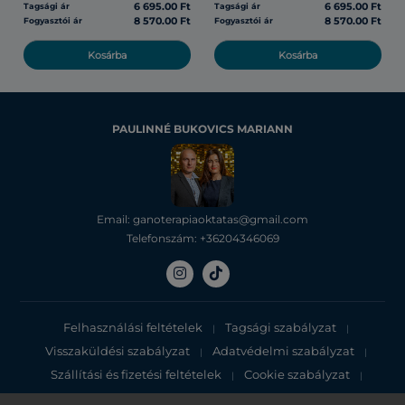
6 695.00 Ft
6 695.00 Ft
Tagsági ár
Tagsági ár
8 570.00 Ft
8 570.00 Ft
Fogyasztói ár
Fogyasztói ár
Kosárba
Kosárba
PAULINNÉ BUKOVICS MARIANN
Email: ganoterapiaoktatas@gmail.com
Telefonszám: +36204346069
Felhasználási feltételek
Tagsági szabályzat
|
|
Visszaküldési szabályzat
Adatvédelmi szabályzat
|
|
Szállítási és fizetési feltételek
Cookie szabályzat
|
|
Adatvédelmi tájékoztató