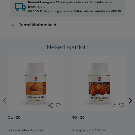
local_shipping
Rendeld meg ma 12 óráig, és a következő munkanapon
kiszállítjuk.
60.000 Ft felett ingyenes a szállítás, alatta mindössze 600 Ft.
Termékinformáció
Neked ajánlott
‹
›
share
favorite
share
favorite
GL - 30
RG - 30
30 kapszula x 450 mg
30 kapszula x 270 mg