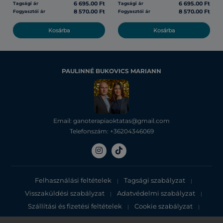
6 695.00 Ft
6 695.00 Ft
Tagsági ár
Tagsági ár
8 570.00 Ft
8 570.00 Ft
Fogyasztói ár
Fogyasztói ár
Kosárba
Kosárba
PAULINNÉ BUKOVICS MARIANN
Email: ganoterapiaoktatas@gmail.com
Telefonszám: +36204346069
Felhasználási feltételek
Tagsági szabályzat
|
|
Visszaküldési szabályzat
Adatvédelmi szabályzat
|
|
Szállítási és fizetési feltételek
Cookie szabályzat
|
|
Adatvédelmi tájékoztató