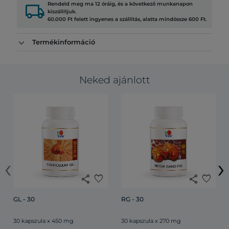
local_shipping
Rendeld meg ma 12 óráig, és a következő munkanapon
kiszállítjuk.
60.000 Ft felett ingyenes a szállítás, alatta mindössze 600 Ft.
Termékinformáció
Neked ajánlott
‹
›
share
favorite
share
favorite
GL - 30
RG - 30
30 kapszula x 450 mg
30 kapszula x 270 mg