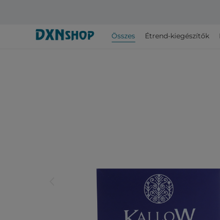
Összes
Étrend-kiegészítők
arrow_back_ios