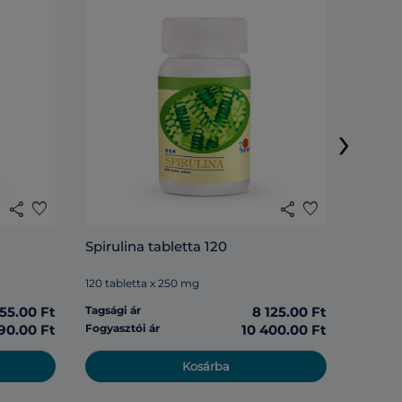
DXN Li
›
120 tabl
share
favorite
share
favorite
Tagsági 
Spirulina tabletta 120
Fogyasz
120 tabletta x 250 mg
555.00 Ft
Tagsági ár
8 125.00 Ft
190.00 Ft
Fogyasztói ár
10 400.00 Ft
Kosárba