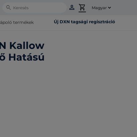
person
shopping_cart
Search
Új DXN tagsági regisztráció
rápoló termékek
N Kallow
ő Hatású