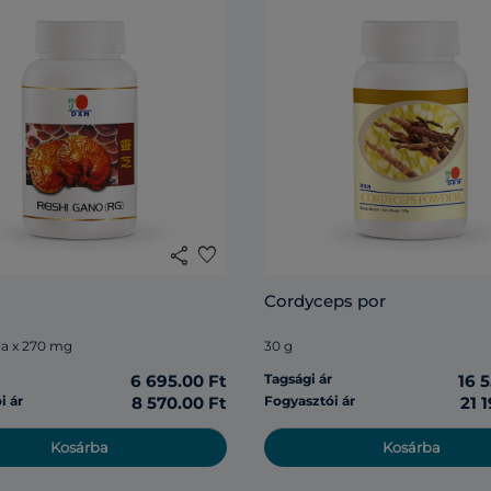
share
favorite
Cordyceps por
la x 270 mg
30 g
r
6 695.00 Ft
Tagsági ár
16 
i ár
8 570.00 Ft
Fogyasztói ár
21 
Kosárba
Kosárba