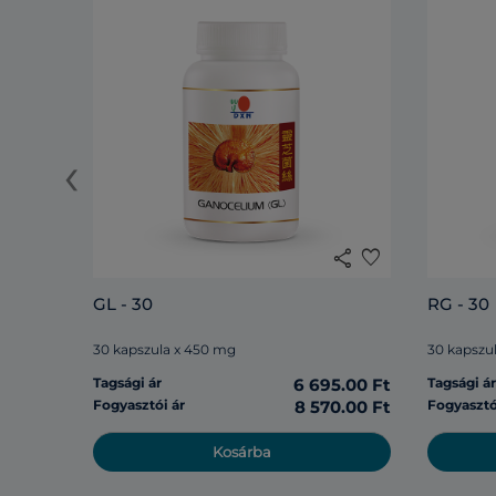
‹
share
favorite
GL - 30
RG - 30
30 kapszula x 450 mg
30 kapszu
Tagsági ár
6 695.00 Ft
Tagsági á
Fogyasztói ár
8 570.00 Ft
Fogyasztó
Kosárba