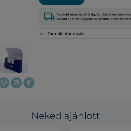
local_shipping
Rendeld meg ma 12 óráig, és a következő munkana
60.000 Ft felett ingyenes a szállítás, alatta mindö
Termékinformáció
Neked ajánlott