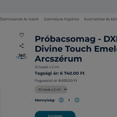
Élelmiszerek és italok
Személyes higiénia
Kozmetikai-és bő
favorite
Próbacsomag - DX
share
Divine Touch Emel
Arcszérum
10 tasak x 2 ml
Tagsági ár: 6 740.00 Ft
Fogyasztói ár:
8 625.00 Ft
arrow_forward_ios
Mennyiség:
KOSÁRBA