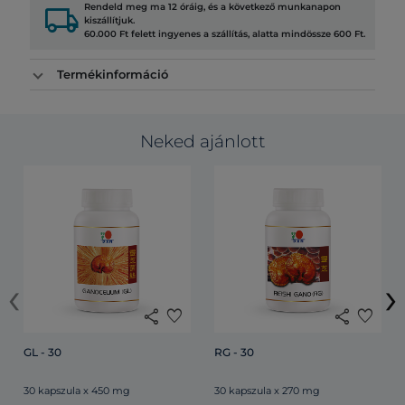
local_shipping
Rendeld meg ma 12 óráig, és a következő munkanapon
kiszállítjuk.
60.000 Ft felett ingyenes a szállítás, alatta mindössze 600 Ft.
Termékinformáció
Neked ajánlott
‹
›
share
favorite
share
favorite
GL - 30
RG - 30
30 kapszula x 450 mg
30 kapszula x 270 mg