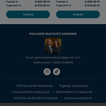
6 695.00 Ft
6 695.00 Ft
Tagsági ár
Tagsági ár
8 570.00 Ft
8 570.00 Ft
Fogyasztói ár
Fogyasztói ár
Kosárba
Kosárba
PAULINNÉ BUKOVICS MARIANN
Email: ganoterapiaoktatas@gmail.com
Telefonszám: +36204346069
Felhasználási feltételek
Tagsági szabályzat
|
|
Visszaküldési szabályzat
Adatvédelmi szabályzat
|
|
Szállítási és fizetési feltételek
Cookie szabályzat
|
|
Adatvédelmi tájékoztató