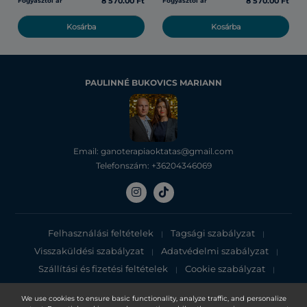
8 570.00 Ft
8 570.00 Ft
Fogyasztói ár
Fogyasztói ár
Kosárba
Kosárba
PAULINNÉ BUKOVICS MARIANN
Email: ganoterapiaoktatas@gmail.com
Telefonszám: +36204346069
Felhasználási feltételek
Tagsági szabályzat
|
|
Visszaküldési szabályzat
Adatvédelmi szabályzat
|
|
Szállítási és fizetési feltételek
Cookie szabályzat
|
|
Adatvédelmi tájékoztató
We use cookies to ensure basic functionality, analyze traffic, and personalize