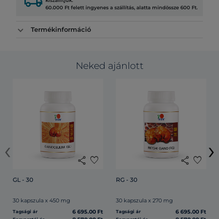
local_shipping
kiszállítjuk.
60.000 Ft felett ingyenes a szállítás, alatta mindössze 600 Ft.
Termékinformáció
Neked ajánlott
‹
›
share
favorite
share
favorite
GL - 30
RG - 30
30 kapszula x 450 mg
30 kapszula x 270 mg
6 695.00 Ft
6 695.00 Ft
Tagsági ár
Tagsági ár