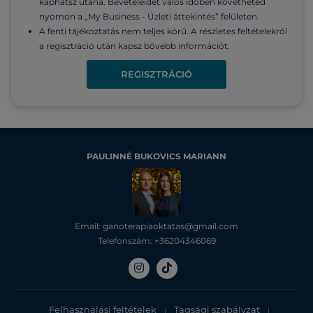
kaphatsz utána. Bevételeidet valós időben követheted
nyomon a „My Business - Üzleti áttekintés” felületen.
A fenti tájékoztatás nem teljes körű. A részletes feltételekről
a regisztráció után kapsz bővebb információt.
REGISZTRÁCIÓ
PAULINNÉ BUKOVICS MARIANN
Email: ganoterapiaoktatas@gmail.com
Telefonszám: +36204346069
Felhasználási feltételek
Tagsági szabályzat
|
|