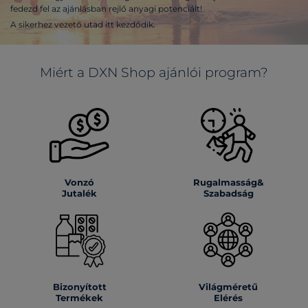
fedezd fel az ajánlásban rejlő anyagi potenciált!
A sikerhez vezető utad itt kezdődik.
Miért a DXN Shop ajánlói program?
Vonzó
Rugalmasság&
Jutalék
Szabadság
Bizonyított
Világméretű
Termékek
Elérés