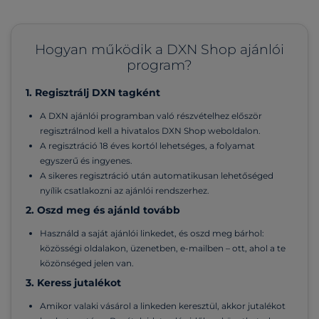
Hogyan működik a DXN Shop ajánlói
program?
1. Regisztrálj DXN tagként
A DXN ajánlói programban való részvételhez először
regisztrálnod kell a hivatalos DXN Shop weboldalon.
A regisztráció 18 éves kortól lehetséges, a folyamat
egyszerű és ingyenes.
A sikeres regisztráció után automatikusan lehetőséged
nyílik csatlakozni az ajánlói rendszerhez.
2. Oszd meg és ajánld tovább
Használd a saját ajánlói linkedet, és oszd meg bárhol:
közösségi oldalakon, üzenetben, e-mailben – ott, ahol a te
közönséged jelen van.
3. Keress jutalékot
Amikor valaki vásárol a linkeden keresztül, akkor jutalékot