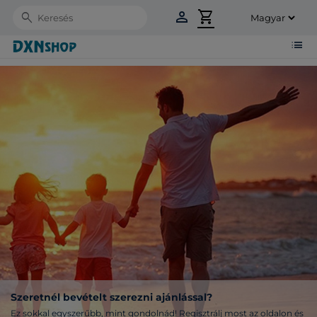
person
shopping_cart
Search
list
Szeretnél bevételt szerezni ajánlással?
Ez sokkal egyszerűbb, mint gondolnád! Regisztrálj most az oldalon és